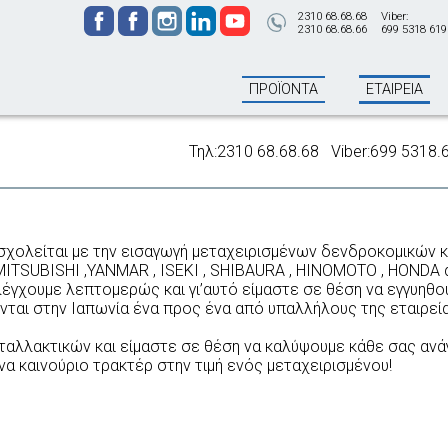
2310 68.68.68
Viber:
2310 68.68.66
699 5318 619
ΠΡΟΪΟΝΤΑ
ΕΤΑΙΡΕΙΑ
Τηλ:2310 68.68.68 Viber:699 5318.619
 ασχολείται με την εισαγωγή μεταχειρισμένων δενδροκομικών
MITSUBISHI ,YANMAR , ISEKI , SHIBAURA , HINOMOTO , HONDA 
γχουμε λεπτομερώς και γι’αυτό είμαστε σε θέση να εγγυηθούμ
νται στην Ιαπωνία ένα προς ένα από υπαλλήλους της εταιρείας
ταλλακτικών και είμαστε σε θέση να καλύψουμε κάθε σας ανά
να καινούριο τρακτέρ στην τιμή ενός μεταχειρισμένου!