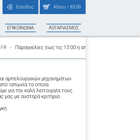
Είσοδος
Άδειο
/
€
0.00
ΕΠΙΚΟΙΝΩΝΙΑ
ΛΟΓΑΡΙΑΣΜΟΣ
 - Παραγγελίες έως τις 13:00 η αποστολή τους γίνεται την ίδ
 και αμπελουργικών μηχανημάτων
από Ιαπωνία τα οποία
ε για την καλή λειτουργία τους.
 μας με αυστηρά κριτήρια .
γκη.