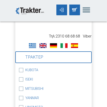
-->
Τηλ:2310 68.68.68 Viber:699 5318
ΤΡΑΚΤΕΡ
KUBOTA
ISEKI
MITSUBISHI
YANMAR