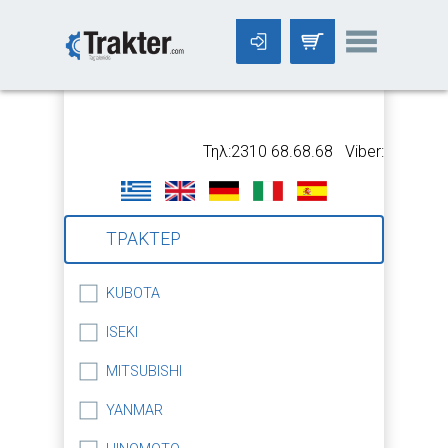
-->
Τηλ:2310 68.68.68 Viber:699 5318
ΤΡΑΚΤΕΡ
KUBOTA
ISEKI
MITSUBISHI
YANMAR