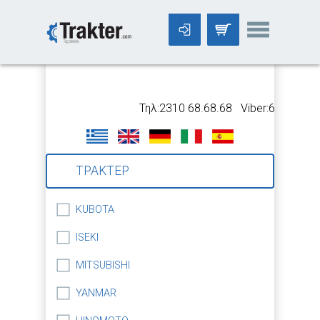
-->
Τηλ:2310 68.68.68 Viber:699 5318.
ΤΡΑΚΤΕΡ
KUBOTA
ISEKI
MITSUBISHI
YANMAR