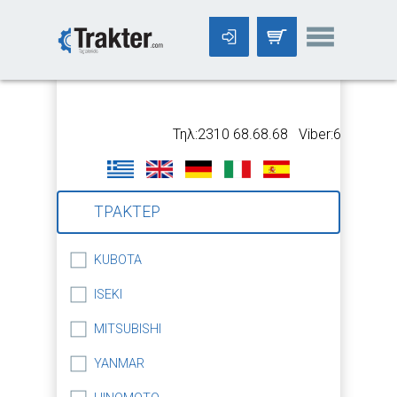
-->
Τηλ:2310 68.68.68 Viber:699 5318.
ΤΡΑΚΤΕΡ
KUBOTA
ISEKI
MITSUBISHI
YANMAR