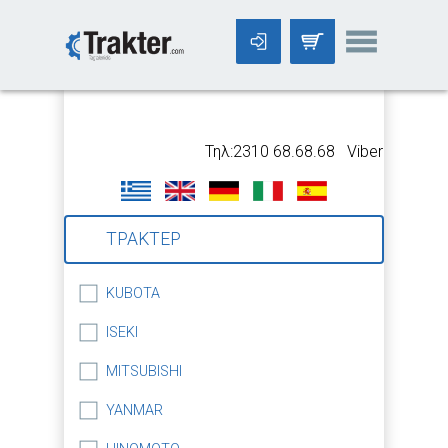
-->
Τηλ:2310 68.68.68 Viber:699 5318
ΤΡΑΚΤΕΡ
KUBOTA
ISEKI
MITSUBISHI
YANMAR