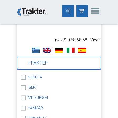
-->
Τηλ:2310 68.68.68 Viber:699 5318
ΤΡΑΚΤΕΡ
KUBOTA
ISEKI
MITSUBISHI
YANMAR