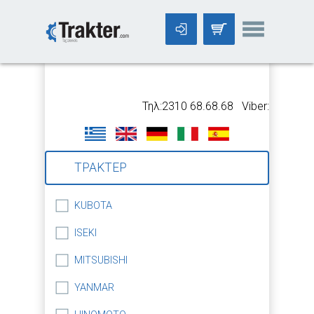
-->
Τηλ:2310 68.68.68 Viber:699 5318
ΤΡΑΚΤΕΡ
KUBOTA
ISEKI
MITSUBISHI
YANMAR