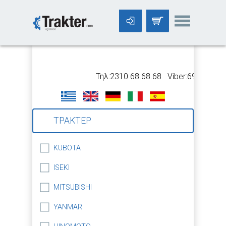
-->
Τηλ:2310 68.68.68 Viber:699 5318.6
ΤΡΑΚΤΕΡ
KUBOTA
ISEKI
MITSUBISHI
YANMAR