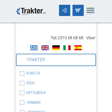
-->
Τηλ:2310 68.68.68 Viber:699 5318
ΤΡΑΚΤΕΡ
KUBOTA
ISEKI
MITSUBISHI
YANMAR