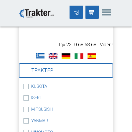
-->
Τηλ:2310 68.68.68 Viber:699 5318.
ΤΡΑΚΤΕΡ
KUBOTA
ISEKI
MITSUBISHI
YANMAR