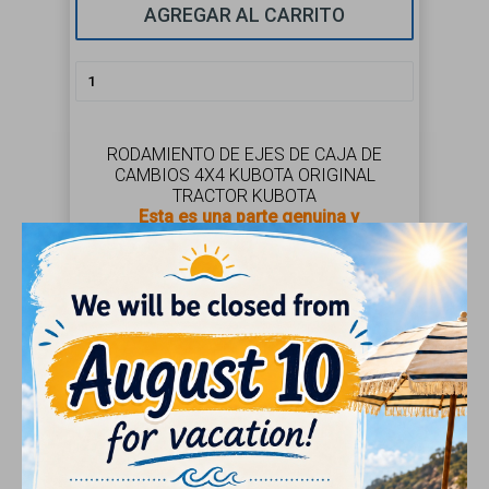
AGREGAR AL CARRITO
RODAMIENTO DE EJES DE CAJA DE
CAMBIOS 4X4 KUBOTA ORIGINAL
TRACTOR KUBOTA
Esta es una parte genuina y
completamente nueva de Kubota
El uso de repuestos originales Kubota es la
mejor forma de mantener la calidad y el
valor de su equipo.
Estas piezas de repuesto Kubota están
diseñadas para cumplir con las
especificaciones originales de su máquina.
part#: 08822-22613
Original Kubota
Part
part#: 08822-22611
Original Kubota
Part