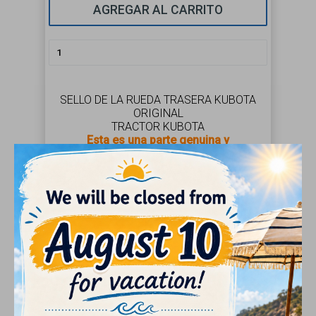
AGREGAR AL CARRITO
SELLO DE LA RUEDA TRASERA KUBOTA
ORIGINAL
TRACTOR KUBOTA
Esta es una parte genuina y
completamente nueva de Kubota
El uso de repuestos originales Kubota es la
mejor forma de mantener la calidad y el
valor de su equipo.
Estas piezas de repuesto Kubota están
diseñadas para cumplir con las
especificaciones originales de su máquina.
part#: 37410-17540
Original Kubota
Part
part#: 37410-17542
Original Kubota
Part