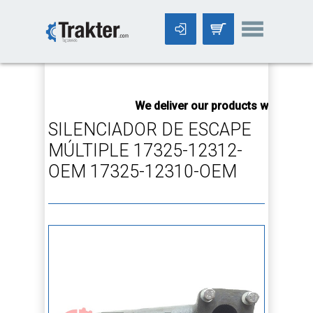
-->
We deliver our products worldwide!
All orde
SILENCIADOR DE ESCAPE
MÚLTIPLE 17325-12312-
OEM 17325-12310-OEM