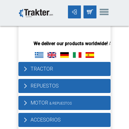
-->
We deliver our products worldwide!
All orders U
TRACTOR
REPUESTOS
MOTOR
& REPUESTOS
ACCESORIOS