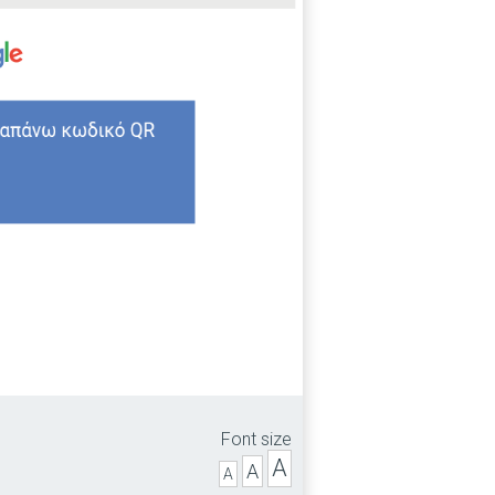
Font size
A
A
A