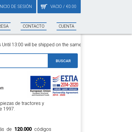
INICIO DE SESIÓN
VACIO
/
€
0.00
RESA
CONTACTO
CUENTA
will be shipped on the same day!
BUSCAR
piezas de tractores y
e 1997.
 más de
120.000
códigos