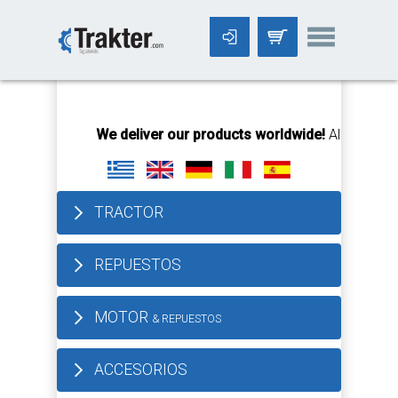
-->
We deliver our products worldwide!
All orders Unti
TRACTOR
REPUESTOS
MOTOR
& REPUESTOS
ACCESORIOS