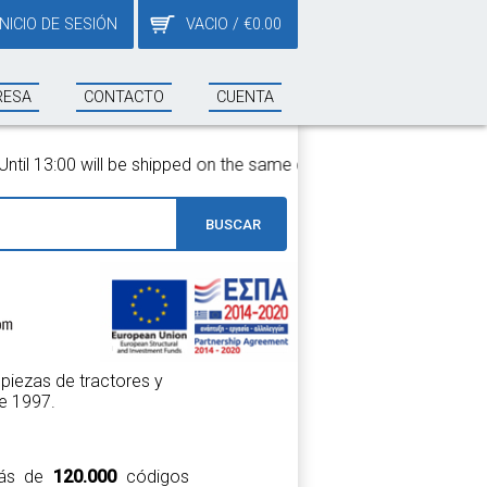
INICIO DE SESIÓN
VACIO
/
€
0.00
RESA
CONTACTO
CUENTA
on the same day!
BUSCAR
piezas de tractores y
e 1997.
 más de
120.000
códigos