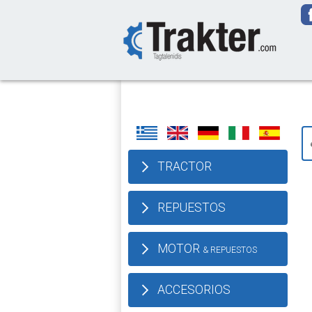
-->
We deliver
TRACTOR
REPUESTOS
MOTOR
& REPUESTOS
ACCESORIOS