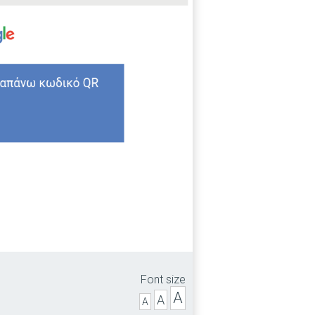
Font size
A
A
A