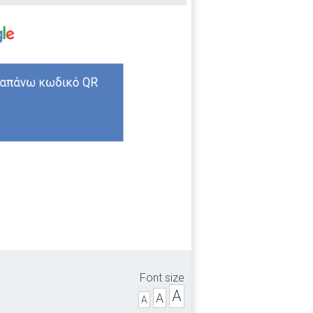
Font size
A
A
A