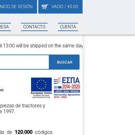
INICIO DE SESIÓN
VACIO
/
€
0.00
RESA
CONTACTO
CUENTA
he same day!
BUSCAR
piezas de tractores y
e 1997.
 más de
120.000
códigos