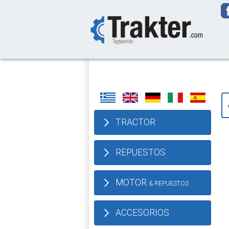
-->
We deliver our
TRACTOR
REPUESTOS
MOTOR
& REPUESTOS
ACCESORIOS