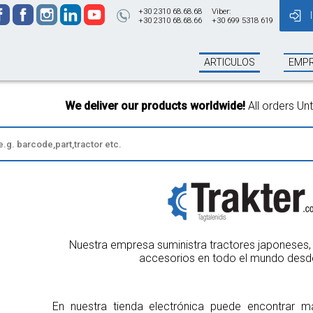
+30 2310 68.68.68
Viber:
+30 2310 68.68.66
+30 699 5318 619
ARTICULOS
EMP
 products worldwide!
All orders Until 13:00 will be shipped on t
Nuestra empresa suministra tractores japoneses, 
accesorios en todo el mundo desd
En nuestra tienda electrónica puede encontrar