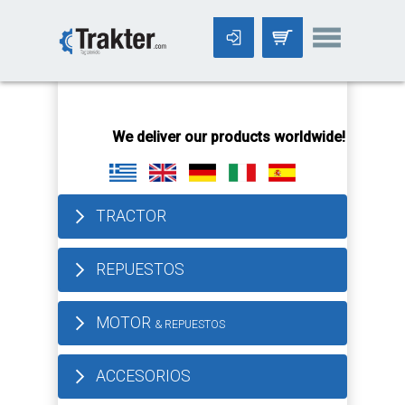
-->
We deliver our products worldwide!
All orders 
TRACTOR
REPUESTOS
MOTOR
& REPUESTOS
ACCESORIOS