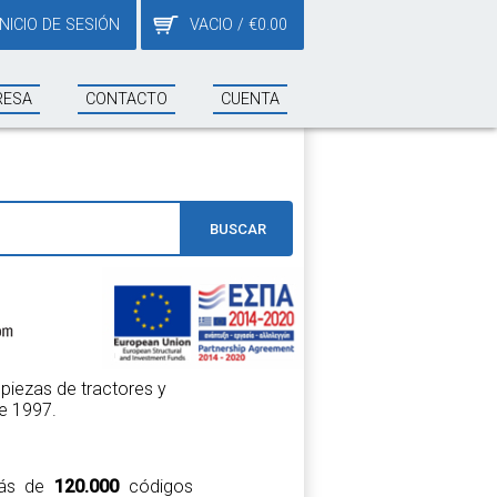
INICIO DE SESIÓN
VACIO
/
€
0.00
RESA
CONTACTO
CUENTA
BUSCAR
piezas de tractores y
e 1997.
 más de
120.000
códigos