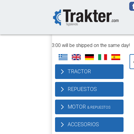
-->
e!
All orders Until 13:00 will be shipped on the same day!
TRACTOR
REPUESTOS
MOTOR
& REPUESTOS
ACCESORIOS