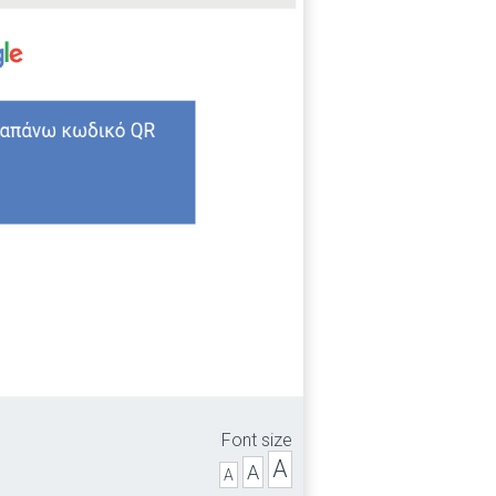
Font size
A
A
A