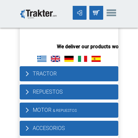
-->
We deliver our products worldwide!
All 
TRACTOR
REPUESTOS
MOTOR
& REPUESTOS
ACCESORIOS