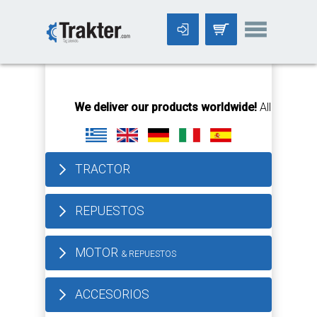
-->
We deliver our products worldwide!
All orders Unti
TRACTOR
REPUESTOS
MOTOR
& REPUESTOS
ACCESORIOS