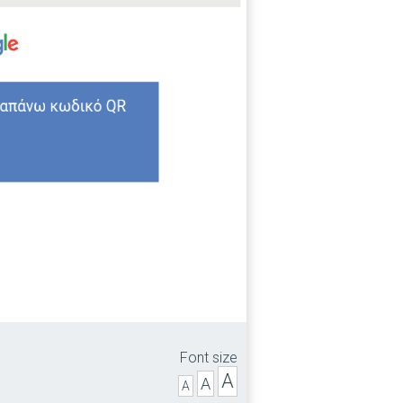
Font size
A
A
A