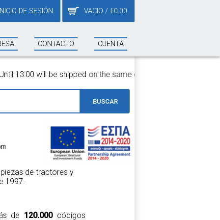
INICIO DE SESIÓN
VACIO
/
€
0.00
RESA
CONTACTO
CUENTA
will be shipped on the same day!
BUSCAR
piezas de tractores y
e 1997.
 más de
120.000
códigos