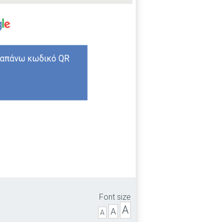
Font size
A
A
A