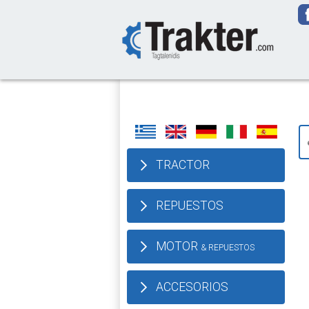
-->
We delive
TRACTOR
REPUESTOS
MOTOR
& REPUESTOS
ACCESORIOS