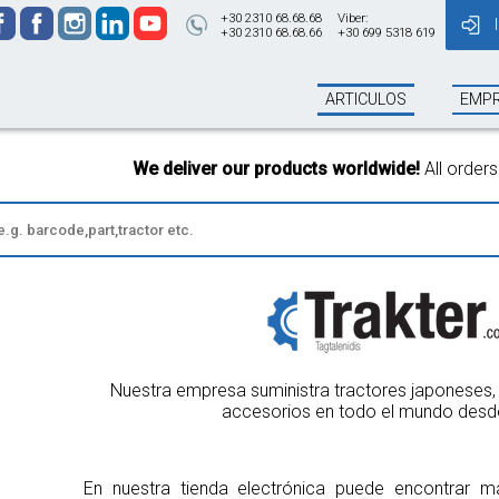
+30 2310 68.68.68
Viber:
+30 2310 68.68.66
+30 699 5318 619
ARTICULOS
EMP
r our products worldwide!
All orders Until 13:00 will be shipped
Nuestra empresa suministra tractores japoneses, 
accesorios en todo el mundo desd
En nuestra tienda electrónica puede encontrar