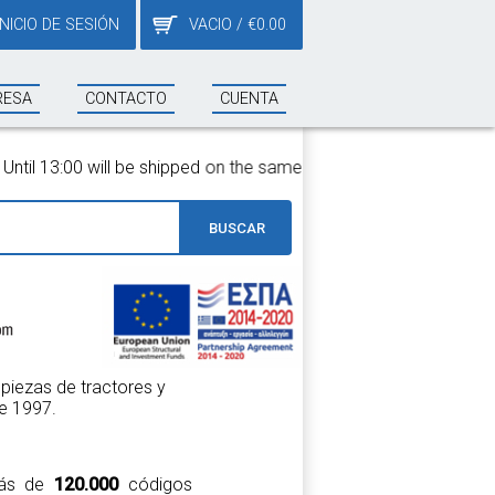
INICIO DE SESIÓN
VACIO
/
€
0.00
RESA
CONTACTO
CUENTA
 on the same day!
BUSCAR
piezas de tractores y
e 1997.
 más de
120.000
códigos