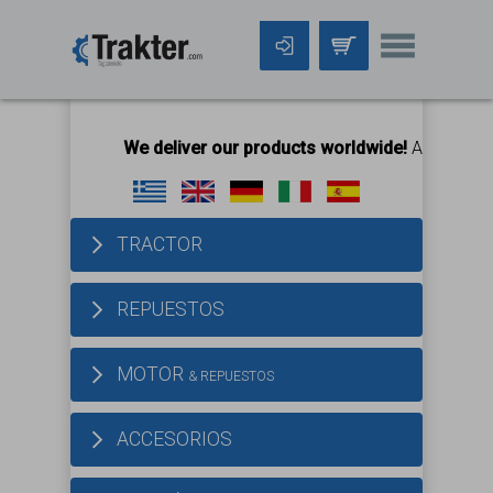
We deliver our products worldwide!
All orders Unti
TRACTOR
REPUESTOS
MOTOR
& REPUESTOS
ACCESORIOS