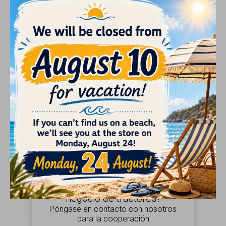
Selecciona tu marca y modelo para ver las
piezas que te interesan. Proporcionamos
planos de montaje para la mayoría de las
piezas. Si no encuentras lo que buscas,
contacta con nosotros para que podamos
ayudarte.
¿Es usted un profesional en el
negocio de tractores?
Póngase en contacto con nosotros
para la cooperación