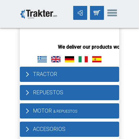
-->
We deliver our products worldwide!
All order
TRACTOR
REPUESTOS
MOTOR
& REPUESTOS
ACCESORIOS