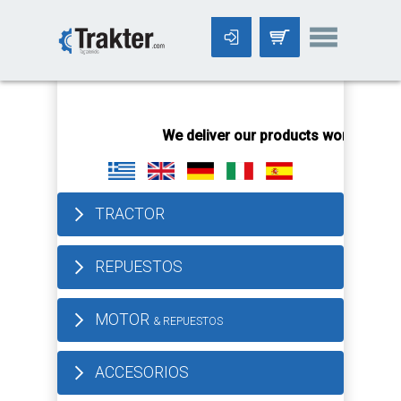
-->
We deliver our products worldwide!
All ord
TRACTOR
REPUESTOS
MOTOR
& REPUESTOS
ACCESORIOS