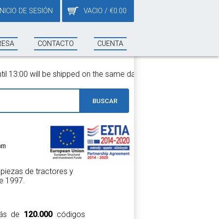
INICIO DE SESIÓN
VACIO
/
€
0.00
RESA
CONTACTO
CUENTA
ll be shipped on the same day!
BUSCAR
piezas de tractores y
e 1997.
 más de
120.000
códigos