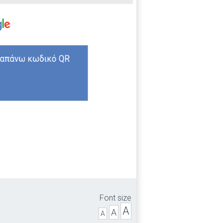
Font size
A
A
A