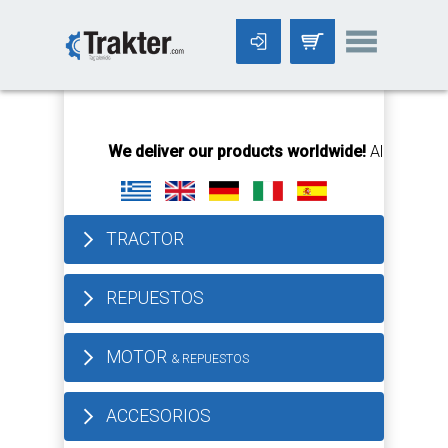
-->
We deliver our products worldwide!
All orders Unt
TRACTOR
REPUESTOS
MOTOR
& REPUESTOS
ACCESORIOS