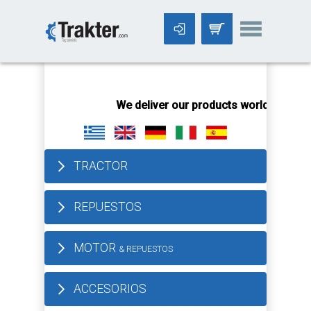
-->
We deliver our products worldwide!
All orders 
TRACTOR
REPUESTOS
MOTOR
& REPUESTOS
ACCESORIOS