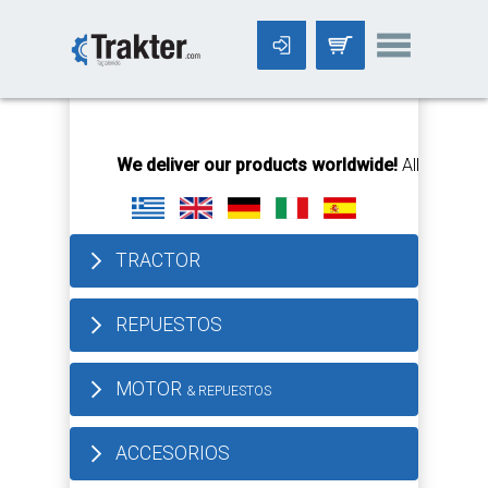
-->
We deliver our products worldwide!
All orders Unti
TRACTOR
REPUESTOS
MOTOR
& REPUESTOS
ACCESORIOS