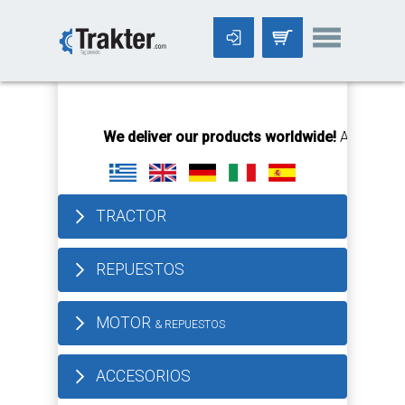
-->
We deliver our products worldwide!
All orders Unt
TRACTOR
REPUESTOS
MOTOR
& REPUESTOS
ACCESORIOS