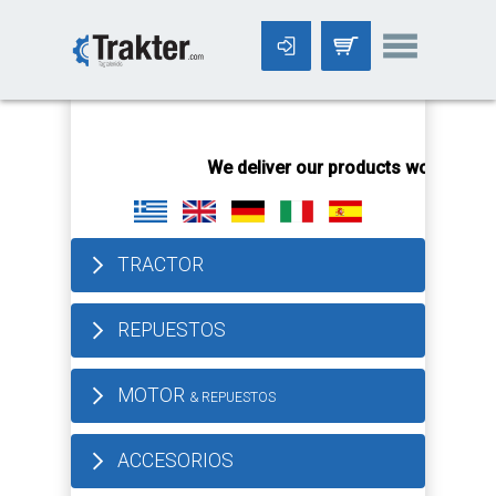
-->
We deliver our products worldwide!
All orde
TRACTOR
REPUESTOS
MOTOR
& REPUESTOS
ACCESORIOS