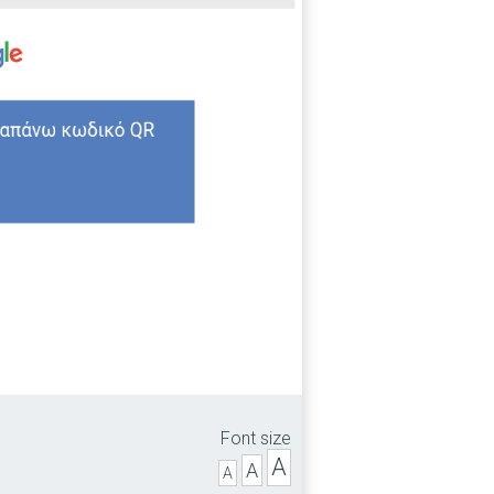
Font size
A
A
A