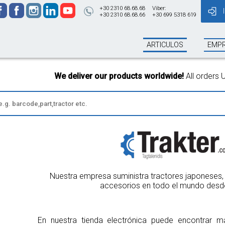
+30 2310 68.68.68
Viber:
+30 2310 68.68.66
+30 699 5318 619
ARTICULOS
EMP
 products worldwide!
All orders Until 13:00 will be shipped on t
Nuestra empresa suministra tractores japoneses, 
accesorios en todo el mundo desd
En nuestra tienda electrónica puede encontrar