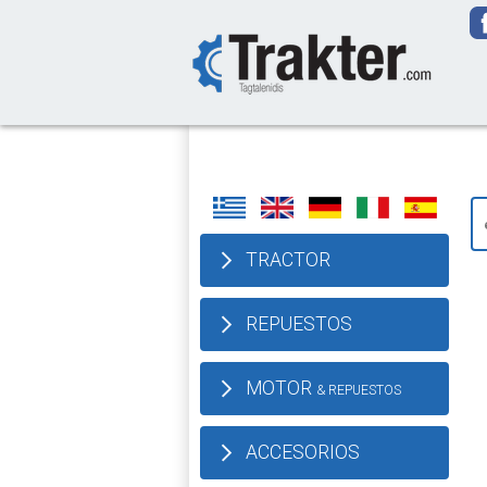
-->
We deliver our
TRACTOR
REPUESTOS
MOTOR
& REPUESTOS
ACCESORIOS