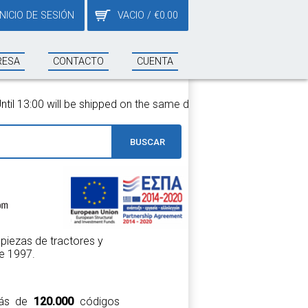
INICIO DE SESIÓN
VACIO
/
€
0.00
RESA
CONTACTO
CUENTA
he same day!
BUSCAR
piezas de tractores y
e 1997.
 más de
120.000
códigos