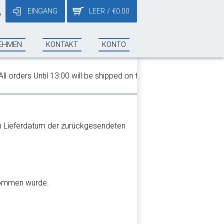
EINGANG
LEER
/
€
0.00
9
EHMEN
KONTAKT
KONTO
orders Until 13:00 will be shipped on the same day!
ch Lieferdatum der zurückgesendeten
enommen wurde.