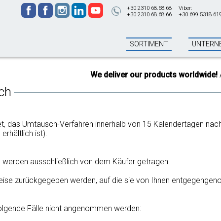
+30 2310 68.68.68
Viber:
+30 2310 68.68.66
+30 699 5318 61
SORTIMENT
UNTERN
We deliver our products worldwide!
All 
ch
tet, das Umtausch-Verfahren innerhalb von 15 Kalendertagen na
rhältlich ist).
 werden ausschließlich von dem Käufer getragen.
 Weise zurückgegeben werden, auf die sie von Ihnen entgegeng
folgende Fälle nicht angenommen werden: