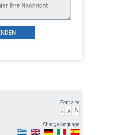
ENDEN
Font size
A
A
A
Change language