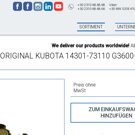
+30 2310 68.68.68
Viber:
+30 2310 68.68.66
+30 699 5318 61
SORTIMENT
UNTERN
We deliver our products worldwide!
All ord
RIGINAL KUBOTA 14301-73110 G3600
Preis ohne
MwSt
ZUM EINKAUFSWA
HINZUFÜGEN