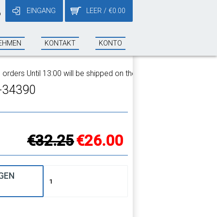
EINGANG
LEER
/
€
0.00
9
EHMEN
KONTAKT
KONTO
ers Until 13:00 will be shipped on the same day!
-34390
€32.25
€26.00
GEN