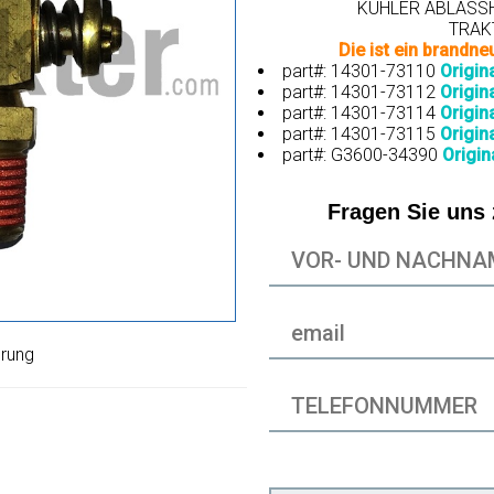
KÜHLER ABLASS
TRAK
Die ist ein brandne
part#: 14301-73110
Origin
part#: 14301-73112
Origin
part#: 14301-73114
Origin
part#: 14301-73115
Origin
part#: G3600-34390
Origin
Fragen Sie uns
erung