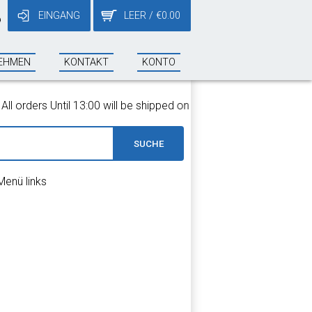
EINGANG
LEER
/
€
0.00
9
EHMEN
KONTAKT
KONTO
orders Until 13:00 will be shipped on the same day!
SUCHE
Menü links