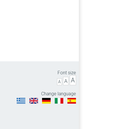
Font size
A
A
A
Change language