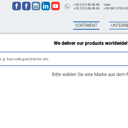
+30 2310 68.68.68
Viber:
+30 2310 68.68.66
+30 699 5318 61
SORTIMENT
UNTERN
We deliver our products worldwide!
All 
Bitte wählen Sie eine Marke aus dem 