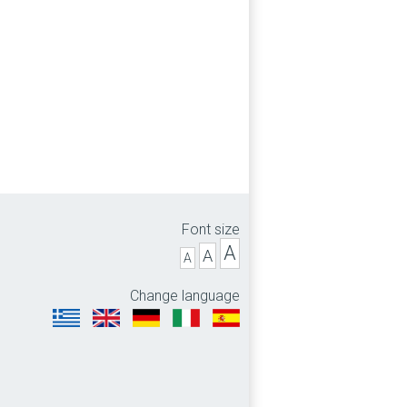
Font size
A
A
A
Change language