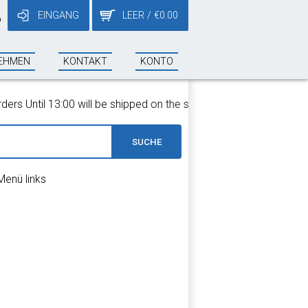
EINGANG
LEER
/
€
0.00
9
EHMEN
KONTAKT
KONTO
s Until 13:00 will be shipped on the same day!
SUCHE
Menü links