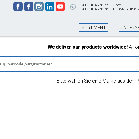
+30 2310 68.68.68
Viber:
+30 2310 68.68.66
+30 699 5318 61
SORTIMENT
UNTERN
We deliver our products worldwide!
All order
Bitte wählen Sie eine Marke aus dem 