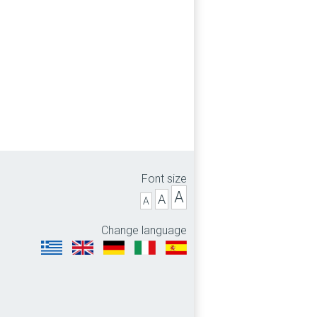
Font size
A
A
A
Change language