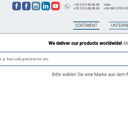
+30 2310 68.68.68
Viber:
+30 2310 68.68.66
+30 699 5318 61
SORTIMENT
UNTERN
We deliver our products worldwide!
All ord
Bitte wählen Sie eine Marke aus dem 