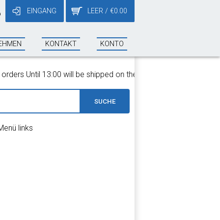
EINGANG
LEER
/
€
0.00
9
EHMEN
KONTAKT
KONTO
ers Until 13:00 will be shipped on the same day!
SUCHE
Menü links