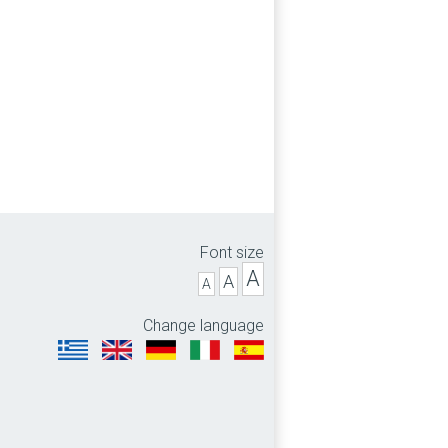
Font size
A
A
A
Change language