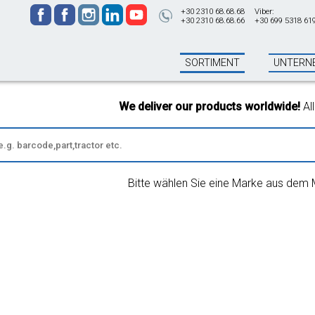
+30 2310 68.68.68
Viber:
+30 2310 68.68.66
+30 699 5318 61
SORTIMENT
UNTERN
We deliver our products worldwide!
All ord
Bitte wählen Sie eine Marke aus dem 