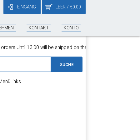
EINGANG
LEER
/
€
0.00
9
EHMEN
KONTAKT
KONTO
ers Until 13:00 will be shipped on the same day!
SUCHE
Menü links