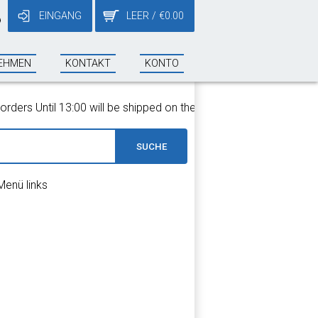
EINGANG
LEER
/
€
0.00
9
EHMEN
KONTAKT
KONTO
ers Until 13:00 will be shipped on the same day!
SUCHE
Menü links