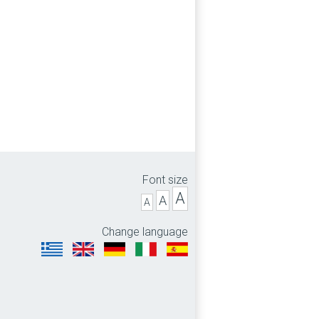
Font size
A
A
A
Change language