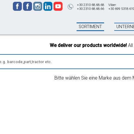
+30 2310 68.68.68
Viber:
+30 2310 68.68.66
+30 699 5318 61
SORTIMENT
UNTERN
We deliver our products worldwide!
All ord
Bitte wählen Sie eine Marke aus dem 