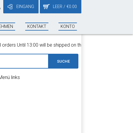
EINGANG
LEER
/
€
0.00
9
EHMEN
KONTAKT
KONTO
ders Until 13:00 will be shipped on the same day!
SUCHE
Menü links