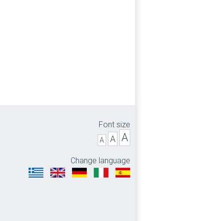
Font size
A
A
A
Change language