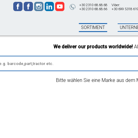
+30 2310 68.68.68
Viber:
+30 2310 68.68.66
+30 699 5318 61
SORTIMENT
UNTERN
We deliver our products worldwide!
All or
Bitte wählen Sie eine Marke aus dem 