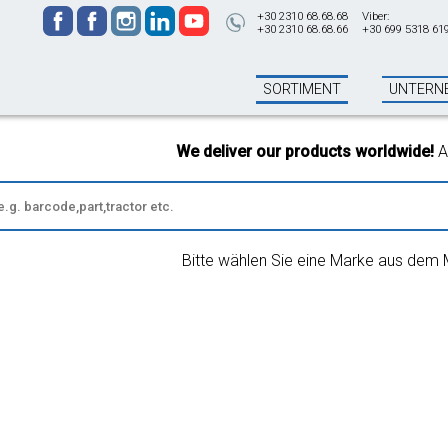
+30 2310 68.68.68
Viber:
+30 2310 68.68.66
+30 699 5318 61
SORTIMENT
UNTERN
We deliver our products worldwide!
All or
Bitte wählen Sie eine Marke aus dem 