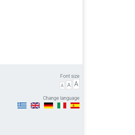
Font size
A
A
A
Change language