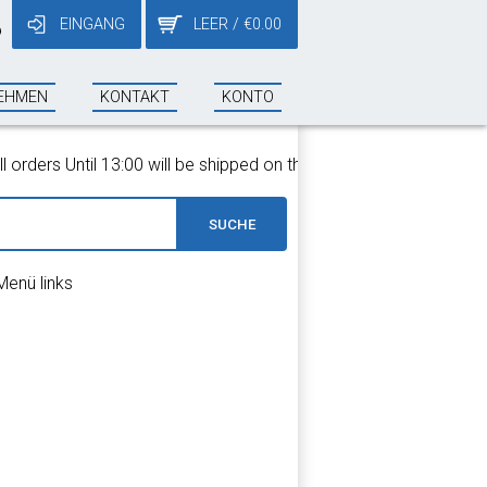
EINGANG
LEER
/
€
0.00
9
EHMEN
KONTAKT
KONTO
ders Until 13:00 will be shipped on the same day!
SUCHE
Menü links