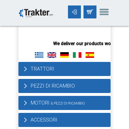
-->
We deliver our products worldwide!
All order
TRATTORI
PEZZI DI RICAMBIO
MOTORI
& PEZZI DI RICAMBIO
ACCESSORI