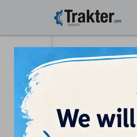
We delive
CUSCINETTO ALBERO C
08822-22613