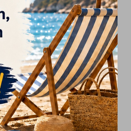
VIARE
Font size
A
A
A
Change language