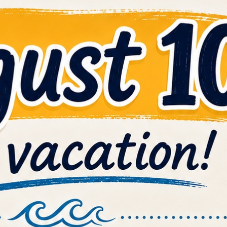
Questa è una parte Ku
L'utilizzo di parti originali Ku
qualità e il valore della vostra 
Queste parti di ricambio Kubot
specifiche originali della vost
part#: 08822-22613
Origin
part#: 08822-22611
Origin
Faccia una domand