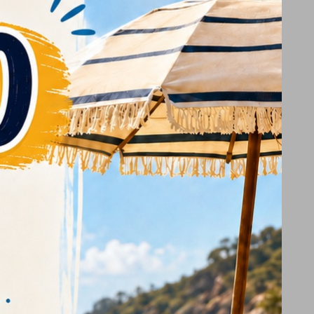
bota, genuina, nuova di zecc
a
bota è il modo migliore per mantenere la
attrezzatura.
a sono progettate per soddisfare le
ra macchina.
al Kubota Part
al Kubota Part
a su questo prodotto!