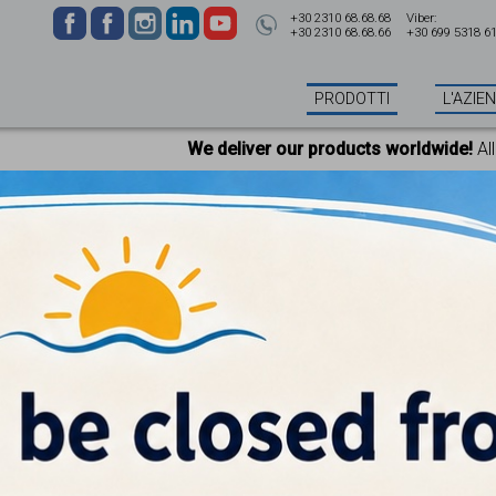
+30 2310 68.68.68
Viber:
+30 2310 68.68.66
+30 699 5318 6
PRODOTTI
L'AZIE
r our products worldwide!
All orders Until 13:00 will be shipped
AMBIO 4X4 ORIGINAL KUBOTA 08822-
Prezzo
IVA esclusa
AGGIUNGI AL CARRELL
CUSCINETTO ALBERO C
TRAT