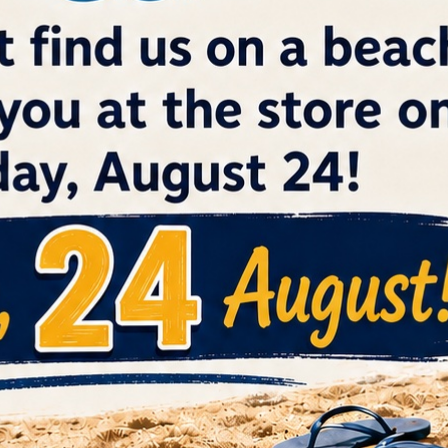
IN
Telephone
+30 2310 68.68.68
Viber
+30 699 5318 619