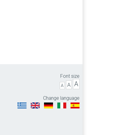
Font size
A
A
A
Change language