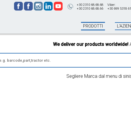
+30 2310 68.68.68
Viber:
+30 2310 68.68.66
+30 699 5318 6
PRODOTTI
L'AZIE
We deliver our products worldwide!
All o
Segliere Marca dal menu di sini