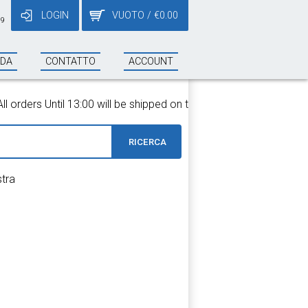
LOGIN
VUOTO
/
€
0.00
19
NDA
CONTATTO
ACCOUNT
rders Until 13:00 will be shipped on the same day!
RICERCA
stra