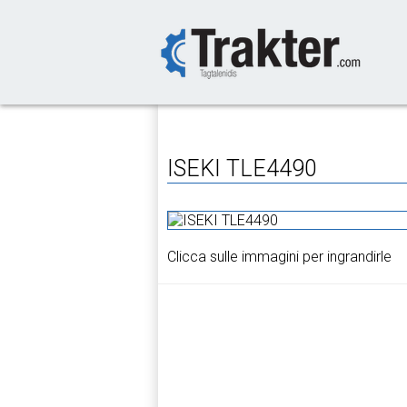
-->
We deliver our products
ISEKI TLE4490
Clicca sulle immagini per ingrandirle