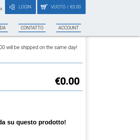
LOGIN
VUOTO
/
€
0.00
19
NDA
CONTATTO
ACCOUNT
!
€0.00
a su questo prodotto!