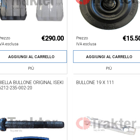
€290.00
€15.5
Prezzo
Prezzo
IVA esclusa
IVA esclusa
AGGIUNGI AL CARRELLO
AGGIUNGI AL CARRELLO
PIÙ
PIÙ
BIELLA BULLONE ORIGINAL ISEKI
BULLONE 19 X 111
6212-235-002-20