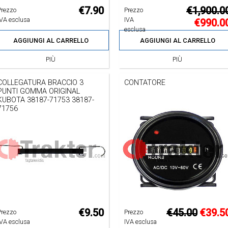
€7.90
€1,900.0
Prezzo
Prezzo
IVA esclusa
IVA
€990.0
esclusa
AGGIUNGI AL CARRELLO
AGGIUNGI AL CARRELLO
PIÙ
PIÙ
COLLEGATURA BRACCIO 3
CONTATORE
PUNTI GOMMA ORIGINAL
KUBOTA 38187-71753 38187-
71756
€9.50
€45.00
€39.5
Prezzo
Prezzo
IVA esclusa
IVA esclusa