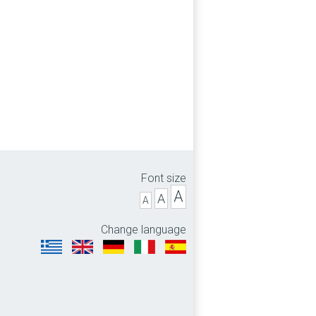
Font size
A
A
A
Change language