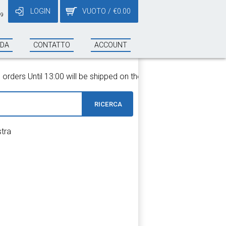
LOGIN
VUOTO
/
€
0.00
19
NDA
CONTATTO
ACCOUNT
ders Until 13:00 will be shipped on the same day!
RICERCA
stra