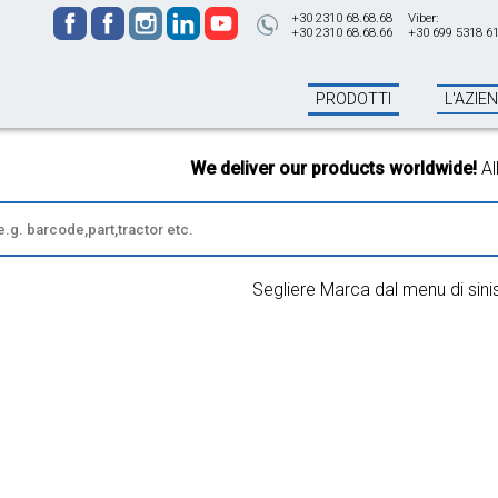
+30 2310 68.68.68
Viber:
+30 2310 68.68.66
+30 699 5318 6
PRODOTTI
L'AZIE
We deliver our products worldwide!
All or
Segliere Marca dal menu di sini