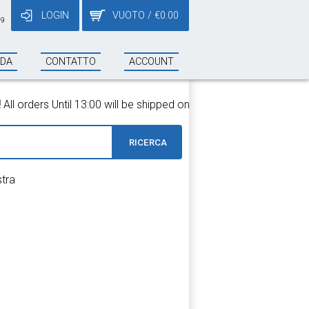
LOGIN
VUOTO
/
€
0.00
19
NDA
CONTATTO
ACCOUNT
 orders Until 13:00 will be shipped on the same day!
RICERCA
stra