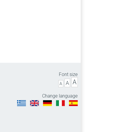
Font size
A
A
A
Change language