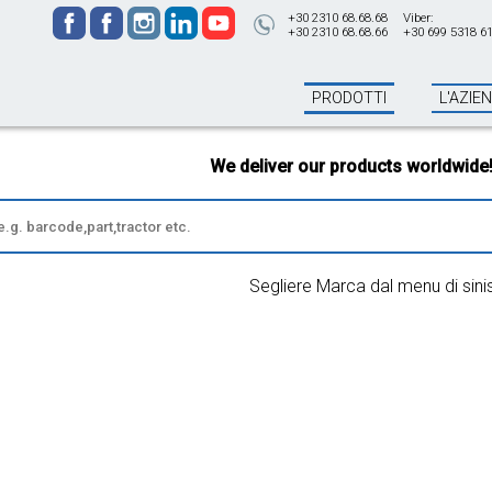
+30 2310 68.68.68
Viber:
+30 2310 68.68.66
+30 699 5318 6
PRODOTTI
L'AZIE
We deliver our products worldwide!
All
Segliere Marca dal menu di sini